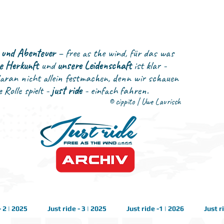
k und Abenteuer
– free as the wind, für das was
e Herkunft
und
unsere Leidenschaft
ist klar -
daran nicht allein festmachen, denn wir schauen
 Rolle spielt -
just ride
- einfach fahren.
© cippito | Uwe Laurisch
- 2 | 2025
Just ride - 3 | 2025
Just ride -1 | 2026
Just r