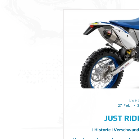
Uwe L
27. Feb.
3
JUST RIDE
| Historie | Verschwu