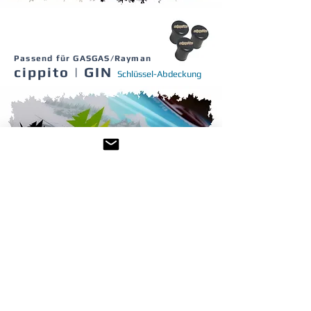
Passend für GASGAS/Rayman
cippito | GIN
Schlüssel-Abdeckung
Weitere Produkte unter
►
cippito |
ZUBEHÖR
[Beleuchtung | Bikständer MAXI]
Unsere cippito Schlüssel-Abdeckung GIN, schützt
euren Akku und das Innenleben des Bikes vor dem
Eindringen von Wasser. Bei den Raymon und
GASGAS Modellen wurde zwar die Passform des