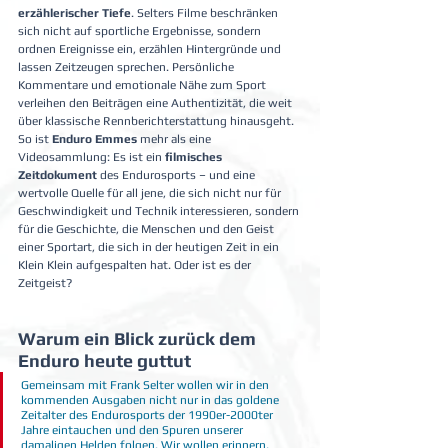
erzählerischer Tiefe
. Selters Filme beschränken 
sich nicht auf sportliche Ergebnisse, sondern 
ordnen Ereignisse ein, erzählen Hintergründe und 
lassen Zeitzeugen sprechen. Persönliche 
Kommentare und emotionale Nähe zum Sport 
verleihen den Beiträgen eine Authentizität, die weit 
über klassische Rennberichterstattung hinausgeht.
So ist 
Enduro Emmes
 mehr als eine 
Videosammlung: Es ist ein 
filmisches 
Zeitdokument
 des Endurosports – und eine 
wertvolle Quelle für all jene, die sich nicht nur für 
Geschwindigkeit und Technik interessieren, sondern 
für die Geschichte, die Menschen und den Geist 
einer Sportart, die sich in der heutigen Zeit in ein 
Klein Klein aufgespalten hat. Oder ist es der 
Zeitgeist?
Warum ein Blick zurück dem 
Enduro heute guttut
Gemeinsam mit Frank Selter wollen wir in den 
kommenden Ausgaben nicht nur in das goldene 
Zeitalter des Endurosports der 1990er-2000ter 
Jahre eintauchen und den Spuren unserer 
damaligen Helden folgen. Wir wollen erinnern, 