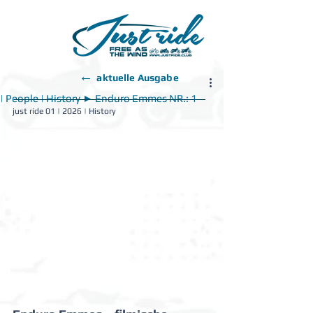
←
aktuelle Ausgabe
| People | History ► Enduro Emmes NR.: 1
just ride 01 | 2026 | 
History