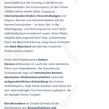
entwickelte sich der Einstieg in die filmische 
Dokumentation des Endurosports. In den frühen 
1990er-Jahren erhielt Selter Zugang zu 
internationalen Enduro-Veranstaltungen
 und 
begann, Rennen und Persönlichkeiten mit der 
Kamera festzuhalten – zu einer Zeit, in der 
Übertragungs- und Nutzungsrechte noch nicht 
vollständig kommerzialisiert waren. Diese Phase 
erlaubte eine ungewöhnlich freie, authentische 
Form der Berichterstattung, lange bevor Promoter 
wie 
Alain Blanchard
 das Bild des modernen 
Endurosports prägten.
Unter dem Projektnamen 
Enduro 
Emmes
 entstanden im Laufe der Jahre zahlreiche 
Filme und Videoarbeiten. Der thematische 
Schwerpunkt liegt auf 
historischen Rennen
, 
klassischen Weltmeisterschaften
 sowie der 
zeitgeschichtlichen Entwicklung
 des Enduro-
Geländesports. Viele dieser Arbeiten sind heute auf 
dem gleichnamigen YouTube-Kanal zugänglich, der 
als digitales Archiv fungiert.
Das Besondere
 an 
Enduro Emmes
 ist die 
Kombination aus 
Rennaufnahmen und 