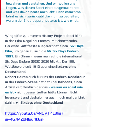
bewahren und verstehen. Und wir wollen uns 
fragen, was diesen Sport einst ausgemacht hat – 
und was davon heute noch lebt. Denn manchmal 
lohnt es sich, zurückzublicken, um zu begreifen, 
warum der Endurosport heute so ist, wie er ist.
Wir greifen zu unserem History-Projekt dabei blind 
in das Film-Regal bei Emmes im Schnittstudio.
Der erste Griff fasste ausgerechnet einen 
Six Days 
Film
,
um genau zu sein die 
66. Six Days Enduro 
1991. 
Ein Ohmen, wenn man auf die 
international 
Six Days Enduro (ISDE) 2026 blickt... Der 100. 
Wettbewerb seit 1913 aber eine 
Sixdays ohne 
Deutschland.
Robert Pairan
 auch für uns
 der Enduro-Redakteur 
in der Enduro-Szene
 hat dazu bei 
Baboons
, einen 
Artikel veröffentlich der das 
- warum es so ist wie 
es ist - 
nicht besser treffen hätte können. Echt 
lesenswert und deshalb hier auch noch mal der Link 
dahin: 
►
Sixdays ohne Deutschland
https://youtu.be/vNOVTi4L8hs?
si=4G7MZ0NluurIk6sF