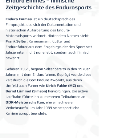
Enduro Emmes – filmische 
Zeitgeschichte des Endurosports
Enduro Emmes
 ist ein deutschsprachiges 
Filmprojekt, das sich der Dokumentation und 
historischen Aufarbeitung des Enduro-
Motorradsports widmet. Hinter dem Namen steht 
Frank Selter
, Kameramann, Cutter und 
Endurofahrer aus dem Erzgebirge, der den Sport seit 
Jahrzehnten nicht nur erlebt, sondern auch filmisch 
bewahrt.
Geboren 1961, begann Selter bereits in den 1970er-
Jahren mit dem Endurofahren. Geprägt wurde diese 
Zeit durch die 
GST Enduro Zwönitz
, aus deren 
Umfeld auch Fahrer wie 
Ulrich Fabke (MZ)
 und 
Bernd Lämmel (Simson)
 hervorgingen. Die aktive 
Laufbahn führte ihn zu mehreren Teilnahmen an 
DDR-Meisterschaften
, ehe ein schwerer 
Verkehrsunfall im Jahr 1989 seine sportliche 
Karriere abrupt beendete.