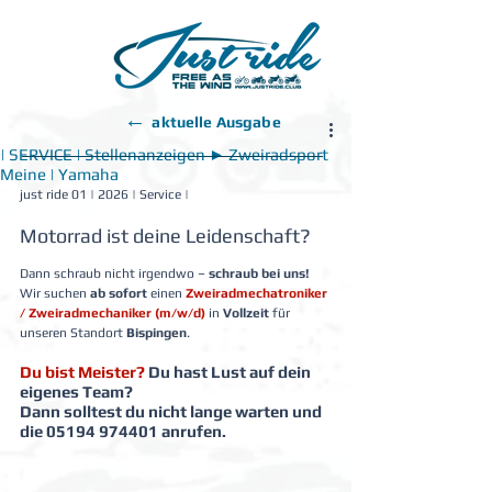
←
aktuelle Ausgabe
| SERVICE | Stellenanzeigen ► Zweiradsport
Meine | Yamaha
just ride 01 | 2026 | Service |
Motorrad ist deine Leidenschaft?
Dann schraub nicht irgendwo – 
schraub bei uns!
Wir suchen 
ab sofort
 einen 
Zweiradmechatroniker 
/ Zweiradmechaniker (m/w/d)
 in 
Vollzeit
 für 
unseren Standort 
Bispingen
.
Du bist Meister?
 Du hast Lust auf dein 
eigenes Team?
Dann solltest du nicht lange warten und 
die 05194 974401 anrufen.