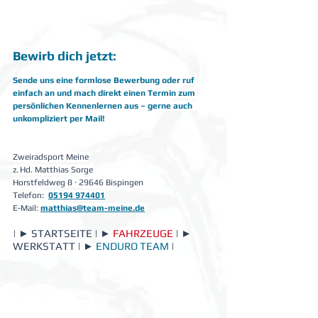
Bewirb dich jetzt:
Sende uns eine formlose Bewerbung oder ruf 
einfach an und mach direkt einen Termin zum 
persönlichen Kennenlernen aus – gerne auch 
unkompliziert per Mail!
Zweiradsport Meine
z. Hd. Matthias Sorge
Horstfeldweg 8 · 29646 Bispingen
Telefon:
05194 974401
E-Mail:
matthias@team-meine.de
| ► 
STARTSEITE
 | ► 
FAHRZEUGE
 | ► 
WERKSTATT
 | ► 
ENDURO TEAM
 | 