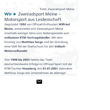
Foto: Zweiradsport Meine
Wir ►
 Zweiradsport Meine – 
Motorsport aus Leidenschaft
Gegründet 
1992
 von Offroad-Enthusiast 
Wilfried 
Meine
, entwickelte sich Zweiradsport Meine 
innerhalb weniger Jahre vom Nebengewerbe zum 
exklusiven KTM-Vertragshändler
. Mit dem 
Einstieg von 
Matthias Sorge
 und der Gründung 
einer GbR fiel der Startschuss für den 
Vollzeit-
Motorradhandel
.
Von 
1998 bis 2003
 feierte das Team 
deutschlandweite Erfolge im Offroad-Sport mit der 
KTM-Tochter 
Husaberg
. Am 
01.07.2001
 übernahm 
Matthias Sorge das Unternehmen als alleiniger 
Inhaber und verlegte den Standort nach 
Bispingen
.
Nach vielen Jahren als größter KTM-Exklusivhändler 
Norddeutschlands fiel 2020 die bewusste 
Entscheidung zur Neuausrichtung: 
Yamaha wurde die neue starke Marke.