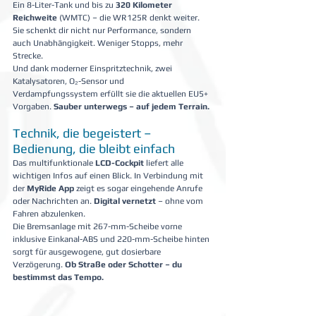
Ein 8-Liter-Tank und bis zu 
320 Kilometer 
Reichweite
 (WMTC) – die WR125R denkt weiter. 
Sie schenkt dir nicht nur Performance, sondern 
auch Unabhängigkeit. Weniger Stopps, mehr 
Strecke.
Und dank moderner Einspritztechnik, zwei 
Katalysatoren, O₂-Sensor und 
Verdampfungssystem erfüllt sie die aktuellen EU5+ 
Vorgaben. 
Sauber unterwegs – auf jedem Terrain.
Technik, die begeistert – 
Bedienung, die bleibt einfach
Das multifunktionale 
LCD-Cockpit
 liefert alle 
wichtigen Infos auf einen Blick. In Verbindung mit 
der 
MyRide App
 zeigt es sogar eingehende Anrufe 
oder Nachrichten an. 
Digital vernetzt 
– ohne vom 
Fahren abzulenken.
Die Bremsanlage mit 267-mm-Scheibe vorne 
inklusive Einkanal-ABS und 220-mm-Scheibe hinten 
sorgt für ausgewogene, gut dosierbare 
Verzögerung. 
Ob Straße oder Schotter – du 
bestimmst das Tempo.