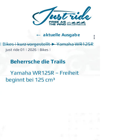
←
aktuelle Ausgabe
| Bikes | kurz vorgestellt ► Yamaha WR125R
just ride 01 | 2026 | Bikes |
...
Beherrsche die Trails
...
Yamaha WR125R – Freiheit 
beginnt bei 125 cm³