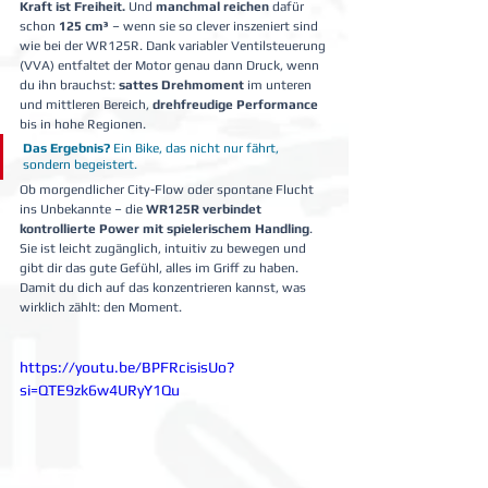
Kraft ist Freiheit.
 Und 
manchmal reichen
 dafür 
schon 
125 cm³
 – wenn sie so clever inszeniert sind 
wie bei der WR125R. Dank variabler Ventilsteuerung 
(VVA) entfaltet der Motor genau dann Druck, wenn 
du ihn brauchst: 
sattes Drehmoment
 im unteren 
und mittleren Bereich, 
drehfreudige Performance
bis in hohe Regionen. 
Das Ergebnis?
 Ein Bike, das nicht nur fährt, 
sondern begeistert.
Ob morgendlicher City-Flow oder spontane Flucht 
ins Unbekannte – die 
WR125R verbindet
kontrollierte Power mit spielerischem Handling
. 
Sie ist leicht zugänglich, intuitiv zu bewegen und 
gibt dir das gute Gefühl, alles im Griff zu haben. 
Damit du dich auf das konzentrieren kannst, was 
wirklich zählt: den Moment.
https://youtu.be/BPFRcisisUo?
si=QTE9zk6w4URyY1Qu