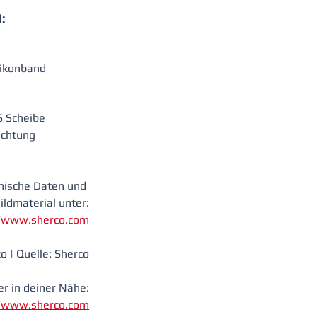
:
 
ilikonband
 Scheibe
ichtung
nische Daten und 
ildmaterial unter:
//www.sherco.com
o | Quelle: Sherco
r in deiner Nähe:
//www.sherco.com