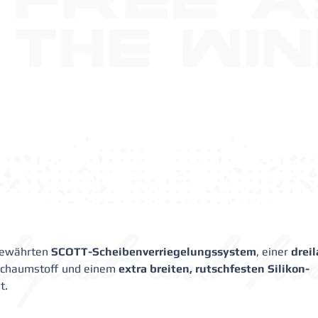
bewährten 
SCOTT-Scheibenverriegelungssystem
, einer 
drei
Schaumstoff und einem 
extra breiten, rutschfesten Silikon-
t. 