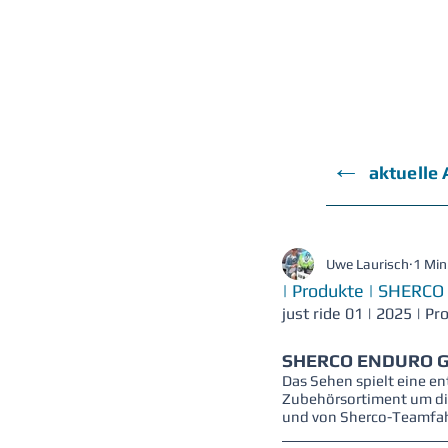
←
aktuelle
Uwe Laurisch
1 Min
| Produkte | SHERC
just ride 01 | 2025 | Pr
SHERCO ENDURO G
Das Sehen spielt eine e
Zubehörsortiment um die
und von Sherco-Teamfah