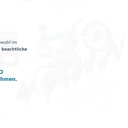
owohl im 
s
 beachtliche 
O 
ehmen.